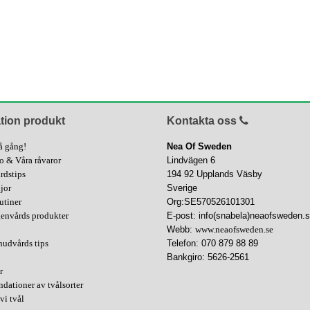
tion produkt
Kontakta oss
å gång!
Nea Of Sweden
fo & Våra råvaror
Lindvägen 6
rdstips
194 92 Upplands Väsby
ljor
Sverige
utiner
Org:SE570526101301
genvårds produkter
E-post: info(snabela)neaofsweden.
Webb:
www.neaofsweden.se
hudvårds tips
Telefon: 070 879 88 89
Bankgiro: 5626-2561
r
ationer av tvålsorter
vi tvål