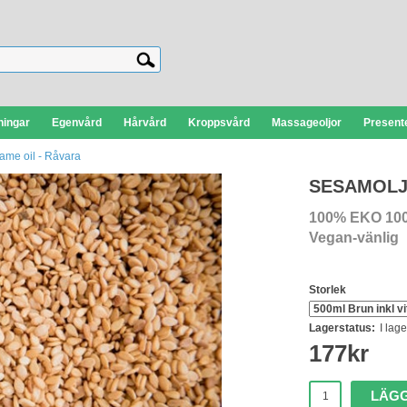
ningar
Egenvård
Hårvård
Kroppsvård
Massageoljor
Presente
ame oil - Råvara
SESAMOLJA
100% EKO 10
Vegan-vänlig
Storlek
Lagerstatus:
I lage
177
kr
LÄGG