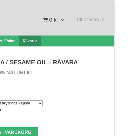
0 kr
Till kassan
r / Paket
Råvaror
 / SESAME OIL - RÅVARA
0% NATURLIG
r
 I VARUKORG