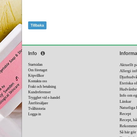
Tillbaka
Info
Informa
Startsidan
Aktuellt p
Om företaget
Allergi in
Köpvillkor
Djurhudvå
Kontakta oss
Eteriska o
Frakt och betalning
Hudvårdsr
Kundreferenser
Info om e
Trygghet vid e-handel
Länkar
Återförsäljare
Naturliga 
Tvålhistoria
Recept
Logga in
Recept, hå
Rekommend
Så här gör 