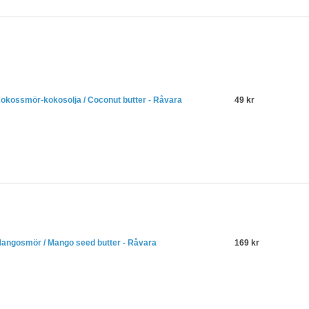
okossmör-kokosolja / Coconut butter - Råvara
49 kr
angosmör / Mango seed butter - Råvara
169 kr