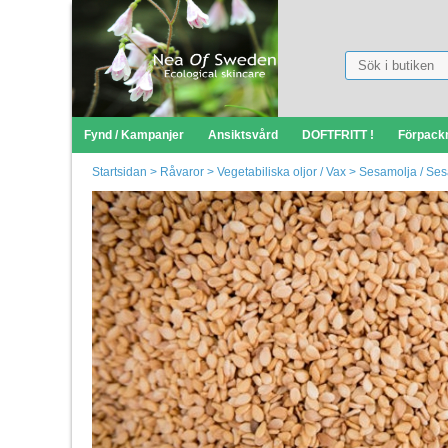
Fynd / Kampanjer
Ansiktsvård
DOFTFRITT !
Förpack
Startsidan
>
Råvaror
>
Vegetabiliska oljor / Vax
>
Sesamolja / Ses