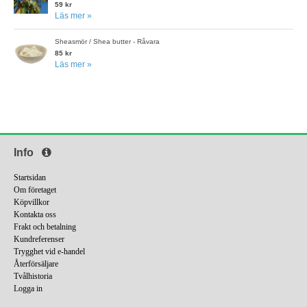
59 kr
Läs mer »
Sheasmör / Shea butter - Råvara
85 kr
Läs mer »
Info
Startsidan
Om företaget
Köpvillkor
Kontakta oss
Frakt och betalning
Kundreferenser
Trygghet vid e-handel
Återförsäljare
Tvålhistoria
Logga in