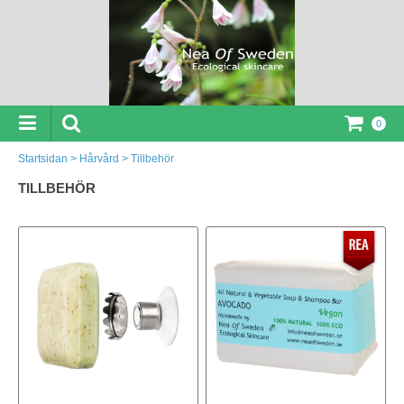
0
Startsidan
>
Hårvård
>
Tillbehör
TILLBEHÖR