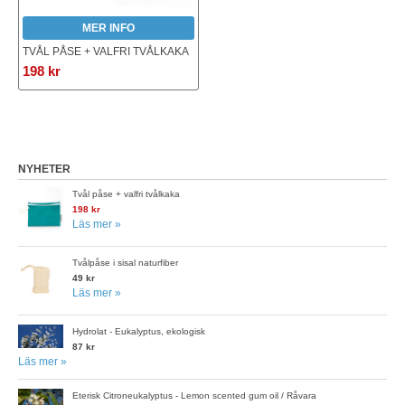
MER INFO
TVÅL PÅSE + VALFRI TVÅLKAKA
198 kr
NYHETER
Tvål påse + valfri tvålkaka
198 kr
Läs mer »
Tvålpåse i sisal naturfiber
49 kr
Läs mer »
Hydrolat - Eukalyptus, ekologisk
87 kr
Läs mer »
Eterisk Citroneukalyptus - Lemon scented gum oil / Råvara