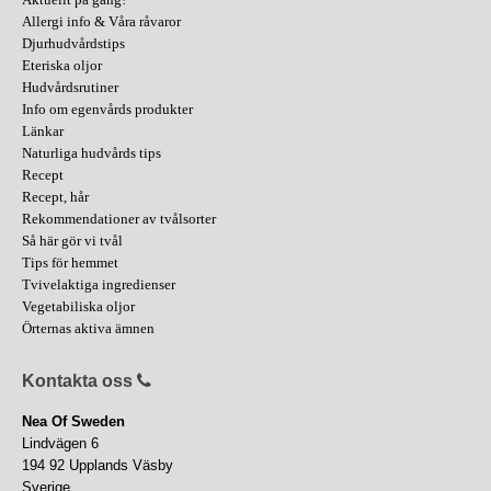
Allergi info & Våra råvaror
Djurhudvårdstips
Eteriska oljor
Hudvårdsrutiner
Info om egenvårds produkter
Länkar
Naturliga hudvårds tips
Recept
Recept, hår
Rekommendationer av tvålsorter
Så här gör vi tvål
Tips för hemmet
Tvivelaktiga ingredienser
Vegetabiliska oljor
Örternas aktiva ämnen
Kontakta oss
Nea Of Sweden
Lindvägen 6
194 92 Upplands Väsby
Sverige