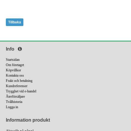
Tillbaka
Info
Startsidan
Om företaget
Köpvillkor
Kontakta oss
Frakt och betalning
Kundreferenser
Trygghet vid e-handel
Återförsäljare
Tvålhistoria
Logga in
Information produkt
Aktuellt på gång!