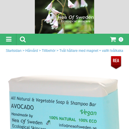
0
Startsidan
>
Hårvård
>
Tillbehör
>
Tvål hållare med magnet + valfri tvålkaka