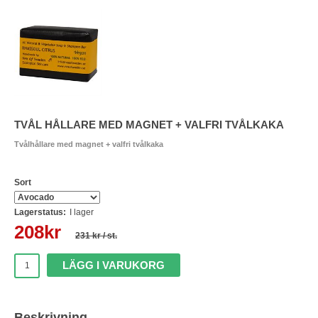
TVÅL HÅLLARE MED MAGNET + VALFRI TVÅLKAKA
Tvålhållare med magnet + valfri tvålkaka
Sort
Lagerstatus:
I lager
208
kr
231 kr
/ st.
LÄGG I VARUKORG
Beskrivning