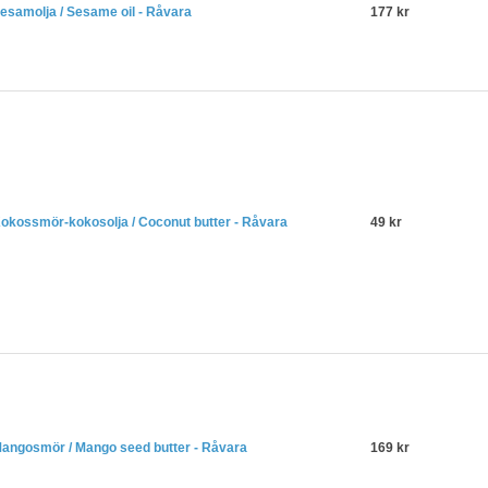
esamolja / Sesame oil - Råvara
177 kr
okossmör-kokosolja / Coconut butter - Råvara
49 kr
angosmör / Mango seed butter - Råvara
169 kr