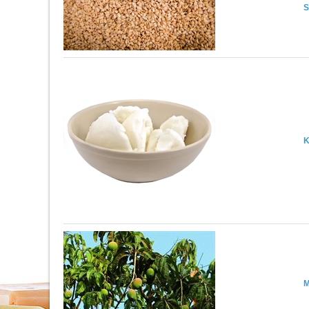
S
K
M