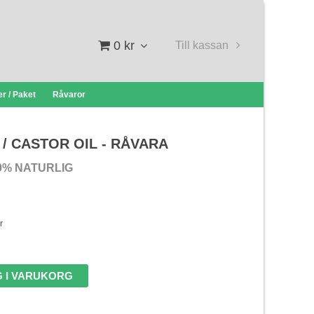
0 kr
Till kassan
r / Paket
Råvaror
 / CASTOR OIL - RÅVARA
0% NATURLIG
r
 I VARUKORG