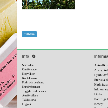
Tillbaka
Info
Informa
Startsidan
Aktuellt p
Om företaget
Allergi in
Köpvillkor
Djurhudvå
Kontakta oss
Eteriska o
Frakt och betalning
Hudvårdsr
Kundreferenser
Info om e
Trygghet vid e-handel
Länkar
Återförsäljare
Naturliga 
Tvålhistoria
Recept
Logga in