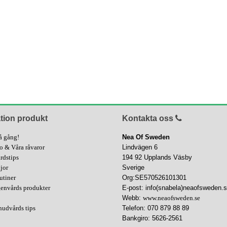
tion produkt
Kontakta oss
å gång!
Nea Of Sweden
fo & Våra råvaror
Lindvägen 6
rdstips
194 92 Upplands Väsby
ljor
Sverige
utiner
Org:SE570526101301
genvårds produkter
E-post: info(snabela)neaofsweden.
Webb:
www.neaofsweden.se
hudvårds tips
Telefon: 070 879 88 89
Bankgiro: 5626-2561