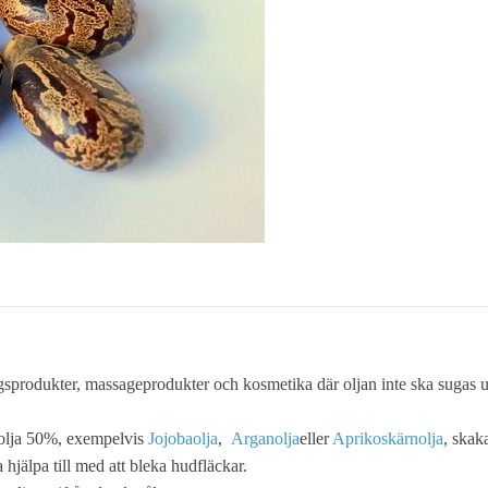
sprodukter, massageprodukter och kosmetika där oljan inte ska sugas up
 olja 50%, exempelvis
Jojobaolja
,
Arganolja
eller
Aprikoskärnolja
, skak
hjälpa till med att bleka hudfläckar.