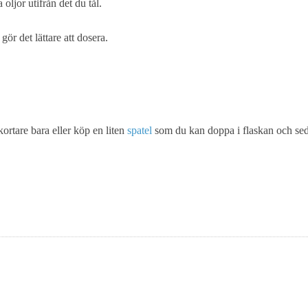
ljor utifrån det du tål.
ör det lättare att dosera.
rtare bara eller köp en liten
spatel
som du kan doppa i flaskan och seda