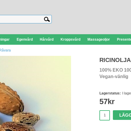
ningar
Egenvård
Hårvård
Kroppsvård
Massageoljor
Presente
- Råvara
RICINOLJA
100% EKO 10
Vegan-vänlig
Lagerstatus:
I lage
57
kr
LÄGG