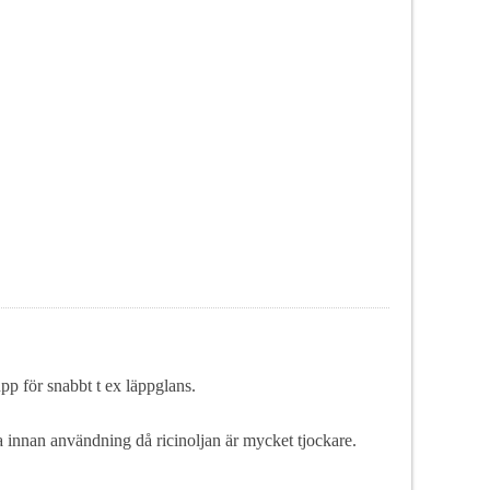
p för snabbt t ex läppglans.
a innan användning då ricinoljan är mycket tjockare.