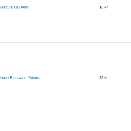
lasburk klar 60ml
16 kr
ivax / Beeswax - Råvara
89 kr