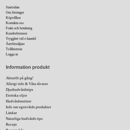
Startsidan
Om företaget
Köpvillkor
Kontakta oss
Frakt och betalning
Kundreferenser
Trygghet vid e-handel
Återförsäljare
Tvålhistoria
Logga in
Information produkt
Aktuellt på gång!
Allergi info & Våra råvaror
Djurhudvårdstips
Eteriska oljor
Hudvårdsrutiner
Info om egenvårds produkter
Länkar
Naturliga hudvårds tips
Recept