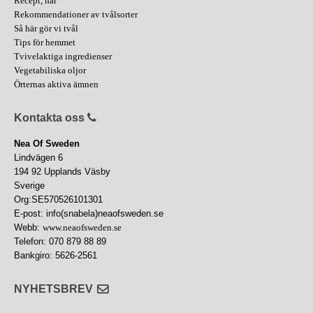
Recept, hår
Rekommendationer av tvålsorter
Så här gör vi tvål
Tips för hemmet
Tvivelaktiga ingredienser
Vegetabiliska oljor
Örternas aktiva ämnen
Kontakta oss
Nea Of Sweden
Lindvägen 6
194 92 Upplands Väsby
Sverige
Org:SE570526101301
E-post: info(snabela)neaofsweden.se
Webb:
www.neaofsweden.se
Telefon: 070 879 88 89
Bankgiro: 5626-2561
NYHETSBREV