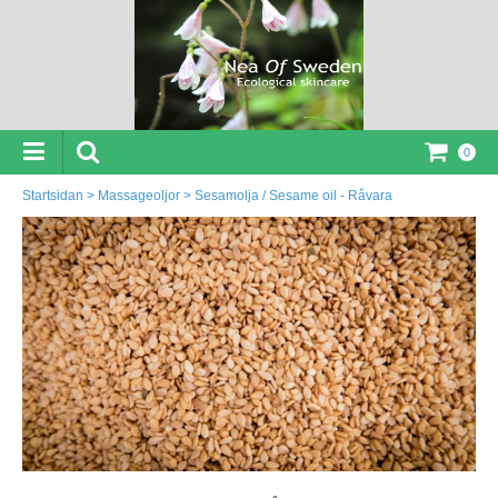
0
Startsidan
>
Massageoljor
>
Sesamolja / Sesame oil - Råvara