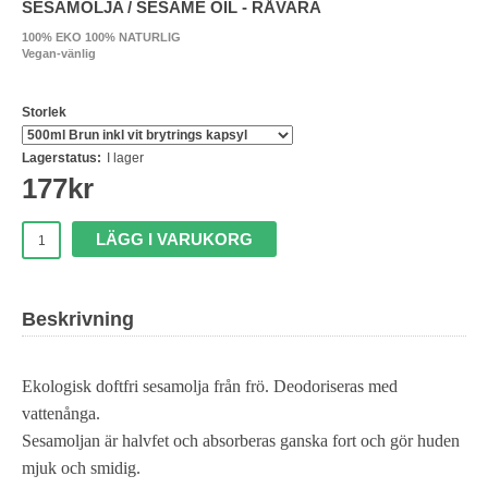
SESAMOLJA / SESAME OIL - RÅVARA
100% EKO 100% NATURLIG
Vegan-vänlig
Storlek
Lagerstatus:
I lager
177
kr
LÄGG I VARUKORG
Beskrivning
Ekologisk doftfri sesamolja från frö. Deodoriseras med
vattenånga.
Sesamoljan är halvfet och absorberas ganska fort och gör huden
mjuk och smidig.