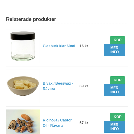
Relaterade produkter
KÖP
Glasburk klar 60ml
16 kr
MER
INFO
KÖP
Bivax / Beeswax -
89 kr
MER
Råvara
INFO
KÖP
Ricinolja / Castor
57 kr
MER
Oil - Råvara
INFO