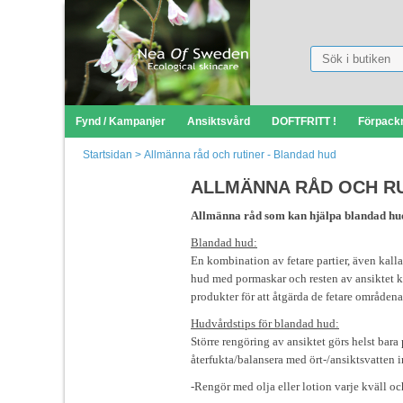
Fynd / Kampanjer
Ansiktsvård
DOFTFRITT !
Förpack
Startsidan
>
Allmänna råd och rutiner - Blandad hud
ALLMÄNNA RÅD OCH RU
Allmänna råd som kan hjälpa blandad hu
Blandad hud:
En kombination av fetare partier, även kall
hud med pormaskar och resten av ansiktet k
produkter för att åtgärda de fetare områdena
Hudvårdstips för blandad hud:
Större rengöring av ansiktet görs helst bar
återfukta/balansera med ört-/ansiktsvatten
-Rengör med olja eller lotion varje kväll o