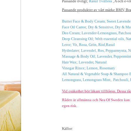
Passande övrigt;
Rasul Tvållera
, A och e-vi
Passande produkter av vårt märke BMV, Br
Butter Face & Body Cream; Sweet Lavender,
Face Oil Carrot; Dry & Sensitive, Dry & Ma
Deo Cream; Lavender-Lemongrass, Patchoul
Deep Cleansing Oil; With essential oils, Na
Leror; Vit, Rosa, Grön, Röd,
Rasul
Hydrolater; Lavendel, Ros, Pepparmynta, N
Massage & Body Oil; Lavender, Peppermint 
Hair Wax; Lavender, Natural
Vinegar Rince; Lemon, Rosemary
All Natural & Vegetable Soap & Shampoo Ba
Lemongrass, Lemongrass Mint, Patchouli, P
Vid osäkerhet bör läkare tillfrågas. Dessa rå
Råden är allmänna och Nea Of Sweden kan inte
egen risk.
Källor: