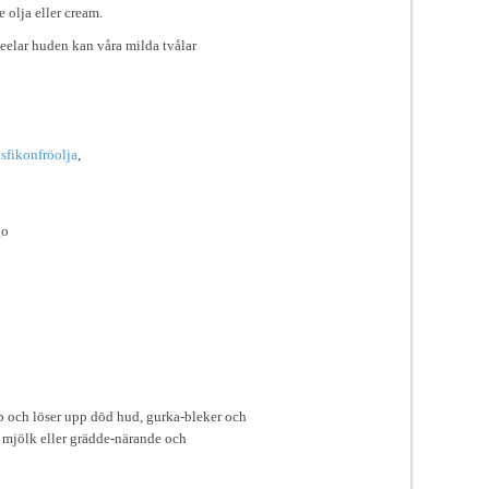
 olja eller cream.
elar huden kan våra milda tvålar
sfikonfröolja
,
go
p och löser upp död hud, gurka-bleker och
, mjölk eller grädde-närande och