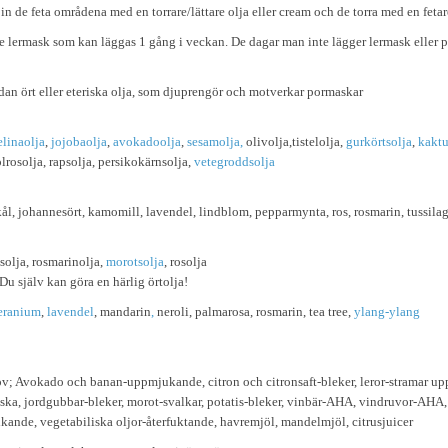
 de feta områdena med en torrare/lättare olja eller cream och de torra med en fetare
ermask som kan läggas 1 gång i veckan. De dagar man inte lägger lermask eller pe
an ört eller eteriska olja, som djuprengör och motverkar pormaskar
linaolja
,
jojobaolja
,
avokadoolja
,
sesamolja,
olivolja,tistelolja,
gurkörtsolja
,
kaktu
olrosolja, rapsolja, persikokärnsolja,
vetegroddsolja
ål, johannesört, kamomill, lavendel, lindblom, pepparmynta, ros, rosmarin, tussila
solja, rosmarinolja,
morotsolja
, rosolja
Du själv kan göra en härlig örtolja!
eranium
,
laven
del
,
mandarin
,
neroli, palmarosa, rosmarin
,
tea tree,
ylang-ylang
ov; Avokado och banan-uppmjukande, citron och citronsaft-bleker, leror-stramar up
iska, jordgubbar-bleker, morot-svalkar, potatis-bleker, vinbär-AHA, vindruvor-AHA
nde, vegetabiliska oljor-återfuktande, havremjöl, mandelmjöl, citrusjuicer