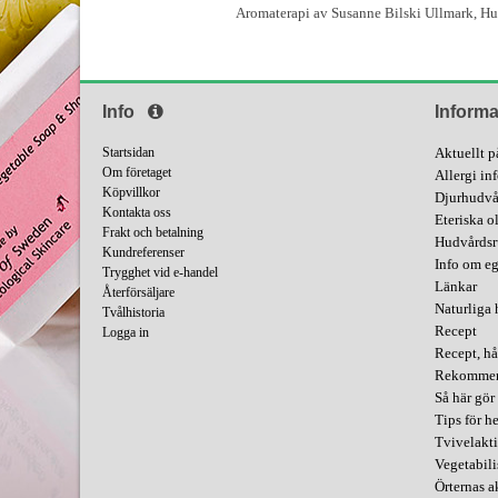
Aromaterapi av Susanne Bilski Ullmark, Hu
Info
Informa
Startsidan
Aktuellt p
Om företaget
Allergi in
Köpvillkor
Djurhudvå
Kontakta oss
Eteriska o
Frakt och betalning
Hudvårdsr
Kundreferenser
Info om e
Trygghet vid e-handel
Länkar
Återförsäljare
Naturliga 
Tvålhistoria
Recept
Logga in
Recept, hå
Rekommend
Så här gör 
Tips för 
Tvivelakti
Vegetabili
Örternas 