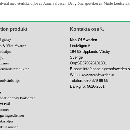
dvård med eteriska oljor av Anna Salvesen, Det gröna apoteket av Marie Louise Ek
tion produkt
Kontakta oss
å gång!
Nea Of Sweden
fo & Våra råvaror
Lindvägen 6
rdstips
194 92 Upplands Väsby
ljor
Sverige
utiner
Org:SE570526101301
genvårds produkter
E-post: info(snabela)neaofsweden.
Webb:
www.neaofsweden.se
hudvårds tips
Telefon: 070 879 88 89
Bankgiro: 5626-2561
r
ationer av tvålsorter
vi tvål
hemmet
ga ingredienser
ska oljor
aktiva ämnen