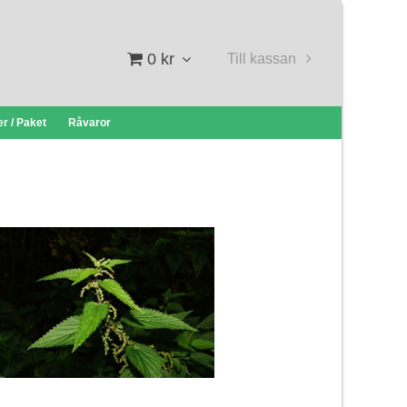
0 kr
Till kassan
r / Paket
Råvaror