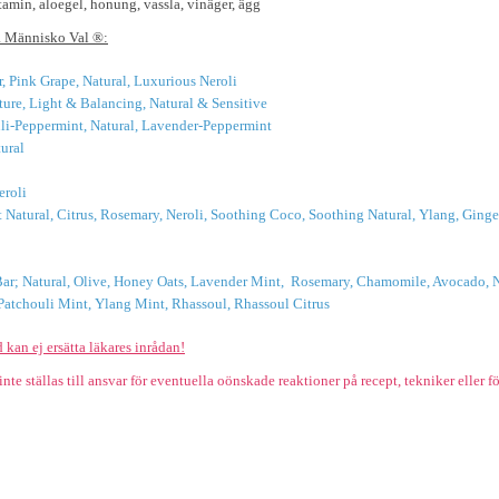
tamin, aloegel, honung, vassla, vinäger, ägg
a Människo Val ®:
 Pink Grape, Natural, Luxurious Neroli
ture, Light & Balancing, Natural & Sensitive
i-Peppermint, Natural, Lavender-Peppermint
tural
eroli
Natural, Citrus, Rosemary, Neroli, Soothing Coco, Soothing Natural, Ylang, Ginge
r; Natural, Olive, Honey Oats, Lavender Mint, Rosemary, Chamomile, Avocado, Nett
atchouli Mint, Ylang Mint, Rhassoul, Rhassoul Citrus
d kan ej ersätta läkares inrådan!
 ställas till ansvar för eventuella oönskade reaktioner på recept, tekniker eller fö