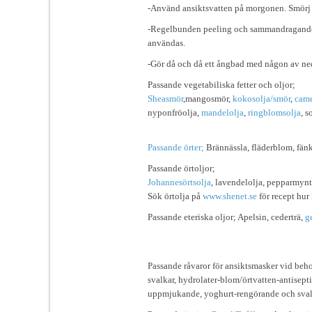
-Använd ansiktsvatten på morgonen. Smörj in
-Regelbunden peeling och sammandragande l
användas.
-Gör då och då ett ångbad med någon av ned
Passande vegetabiliska fetter och oljor;
Sheasmör
,mangosmör,
kokosolja/smör
,
came
nyponfröolja,
mandelolja
,
ringblomsolja
, s
Passande örter;
Brännässla, fläderblom, fänk
Passande örtoljor;
Johannesörtsolja
, lavendelolja, pepparmynt
Sök örtolja på
www.shenet.se
för recept hur 
Passande eteriska oljor; Apelsin, cederträ,
g
Passande råvaror för ansiktsmasker vid beh
svalkar, hydrolater-blom/örtvatten-antisept
uppmjukande, yoghurt-rengörande och svalka