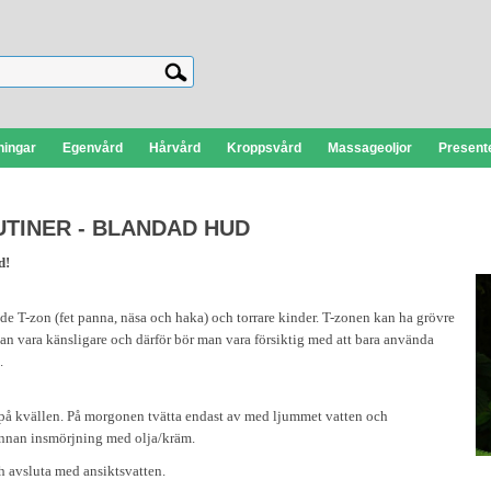
ningar
Egenvård
Hårvård
Kroppsvård
Massageoljor
Presente
TINER - BLANDAD HUD
d!
ade T-zon (fet panna, näsa och haka) och torrare kinder. T-zonen kan ha grövre
an vara känsligare och därför bör man vara försiktig med att bara använda
.
a på kvällen. På morgonen tvätta endast av med ljummet vatten och
 innan insmörjning med olja/kräm.
ch avsluta med ansiktsvatten.