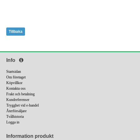
Tillbaka
Info
Startsidan
Om företaget
Köpvillkor
Kontakta oss
Frakt och betalning
Kundreferenser
Trygghet vid e-handel
Återförsäljare
Tvålhistoria
Logga in
Information produkt