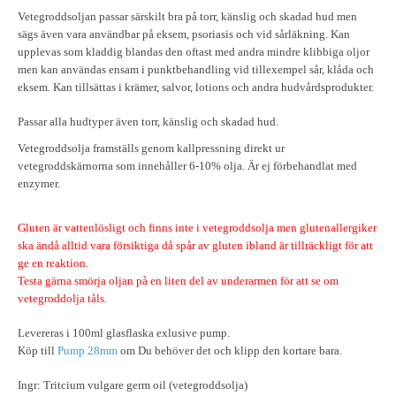
Vetegroddsoljan passar särskilt bra på torr, känslig och skadad hud men
sägs även vara användbar på eksem, psoriasis och vid sårläkning. Kan
upplevas som kladdig blandas den oftast med andra mindre klibbiga oljor
men kan användas ensam i punktbehandling vid tillexempel sår, klåda och
eksem. Kan tillsättas i krämer, salvor, lotions och andra hudvårdsprodukter.
Passar alla hudtyper även torr, känslig och skadad hud.
Vetegroddsolja framställs genom kallpressning direkt ur
vetegroddskärnorna som innehåller 6-10% olja. Är ej förbehandlat med
enzymer.
Gluten är vattenlösligt och finns inte i vetegroddsolja men glutenallergiker
ska ändå alltid vara försiktiga då spår av gluten ibland är tillräckligt för att
ge en reaktion.
Testa gärna smörja oljan på en liten del av underarmen för att se om
vetegroddolja tåls.
Levereras i 100ml glasflaska exlusive pump.
Köp till
Pump 28mm
om Du behöver det och klipp den kortare bara.
Ingr: Tritcium vulgare germ oil (vetegroddsolja)