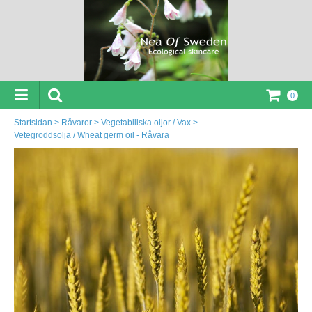
0
Startsidan
>
Råvaror
>
Vegetabiliska oljor / Vax
>
Vetegroddsolja / Wheat germ oil - Råvara