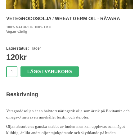
VETEGRODDSOLJA / WHEAT GERM OIL - RÅVARA
100% NATURLIG 100% EKO
Vegan-vänlig
Lagerstatus:
I lager
120
kr
LÄGG I VARUKORG
Beskrivning
Vetegroddsoljan är en halvtorr näringsrik olja som är rik på E-vitamin och
omega-3 men även innehåller lecitin och steroler.
Oljan absorberas ganska snabbt av huden men kan upplevas som något
klibbig, är likt andra oljor mjukgörande och skyddande på huden.