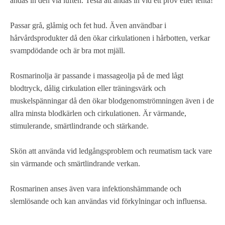
andas in den via luften. Testa att andas in vid ett prov eller tenta!
Passar grå, glåmig och fet hud. Även användbar i
hårvårdsprodukter då den ökar cirkulationen i hårbotten, verkar
svampdödande och är bra mot mjäll.
Rosmarinolja är passande i massageolja på de med lågt
blodtryck, dålig cirkulation eller träningsvärk och
muskelspänningar då den ökar blodgenomströmningen även i de
allra minsta blodkärlen och cirkulationen. Är värmande,
stimulerande, smärtlindrande och stärkande.
Skön att använda vid ledgångsproblem och reumatism tack vare
sin värmande och smärtlindrande verkan.
Rosmarinen anses även vara infektionshämmande och
slemlösande och kan användas vid förkylningar och influensa.