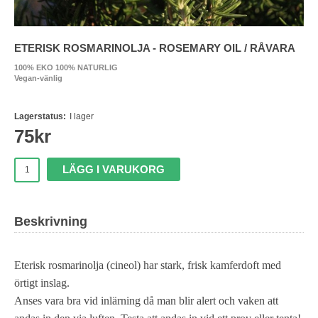
ETERISK ROSMARINOLJA - ROSEMARY OIL / RÅVARA
100% EKO 100% NATURLIG
Vegan-vänlig
Lagerstatus:
I lager
75
kr
LÄGG I VARUKORG
Beskrivning
Eterisk rosmarinolja (cineol) har stark, frisk kamferdoft med
örtigt inslag.
Anses vara bra vid inlärning då man blir alert och vaken att