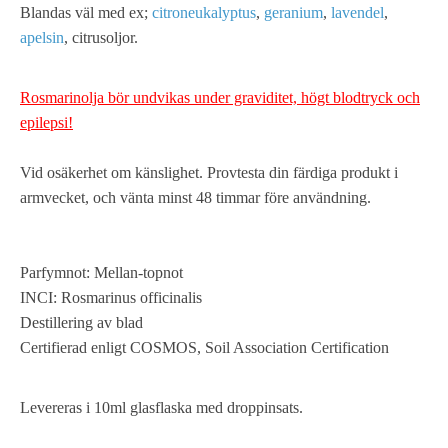
Blandas väl med ex;
citroneukalyptus
,
geranium
,
lavendel
,
apelsin
, citrusoljor.
Rosmarinolja bör undvikas under graviditet, högt blodtryck och
epilepsi!
Vid osäkerhet om känslighet. Provtesta din färdiga produkt i
armvecket, och vänta minst 48 timmar före användning.
Parfymnot: Mellan-topnot
INCI: Rosmarinus officinalis
Destillering av blad
Certifierad enligt COSMOS, Soil Association Certification
Levereras i 10ml glasflaska med droppinsats.