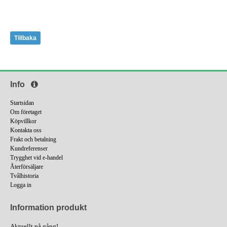
Tillbaka
Info
Startsidan
Om företaget
Köpvillkor
Kontakta oss
Frakt och betalning
Kundreferenser
Trygghet vid e-handel
Återförsäljare
Tvålhistoria
Logga in
Information produkt
Aktuellt på gång!