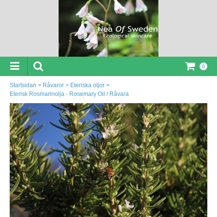
0
Startsidan
>
Råvaror
>
Eteriska oljor
>
Eterisk Rosmarinolja - Rosemary Oil / Råvara