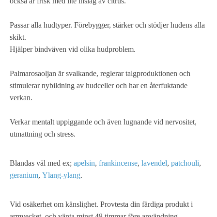
också är frisk med lite inslag av citrus.
Passar alla hudtyper. Förebygger, stärker och stödjer hudens alla
skikt.
Hjälper bindväven vid olika hudproblem.
Palmarosaoljan är svalkande, reglerar talgproduktionen och
stimulerar nybildning av hudceller och har en återfuktande
verkan.
Verkar mentalt uppiggande och även lugnande vid nervositet,
utmattning och stress.
Blandas väl med ex;
apelsin
,
frankincense
,
lavendel
,
patchouli
,
geranium
,
Ylang-ylang
.
Vid osäkerhet om känslighet. Provtesta din färdiga produkt i
armvecket, och vänta minst 48 timmar före användning.