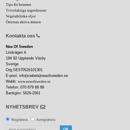
Tips för hemmet
Tvivelaktiga ingredienser
Vegetabiliska oljor
Örternas aktiva ämnen
Kontakta oss
Nea Of Sweden
Lindvägen 6
194 92 Upplands Väsby
Sverige
Org:SE570526101301
E-post: info(snabela)neaofsweden.se
Webb:
www.neaofsweden.se
Telefon: 070 879 88 89
Bankgiro: 5626-2561
NYHETSBREV
Registrera
Avregistrera
OK