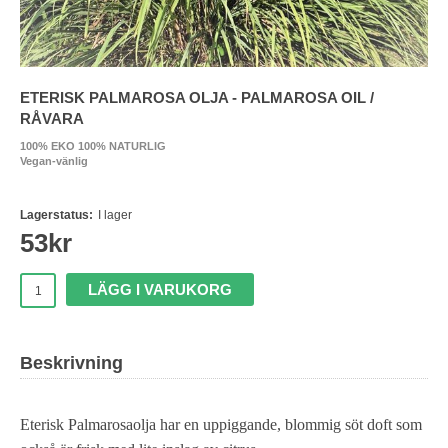
ETERISK PALMAROSA OLJA - PALMAROSA OIL /
RÅVARA
100% EKO 100% NATURLIG
Vegan-vänlig
Lagerstatus:
I lager
53
kr
LÄGG I VARUKORG
Beskrivning
Eterisk Palmarosaolja har en uppiggande, blommig söt doft som