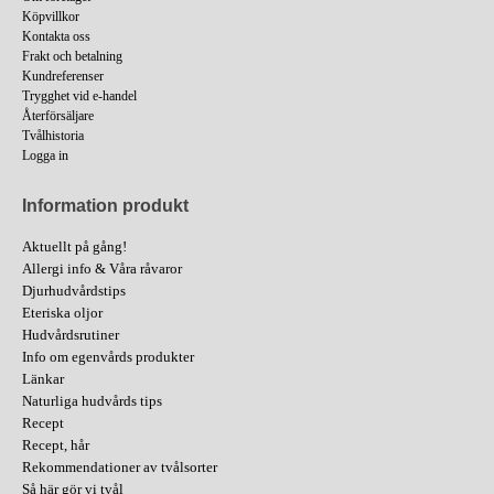
Köpvillkor
Kontakta oss
Frakt och betalning
Kundreferenser
Trygghet vid e-handel
Återförsäljare
Tvålhistoria
Logga in
Information produkt
Aktuellt på gång!
Allergi info & Våra råvaror
Djurhudvårdstips
Eteriska oljor
Hudvårdsrutiner
Info om egenvårds produkter
Länkar
Naturliga hudvårds tips
Recept
Recept, hår
Rekommendationer av tvålsorter
Så här gör vi tvål