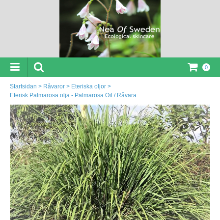
0
Startsidan
>
Råvaror
>
Eteriska oljor
>
Eterisk Palmarosa olja - Palmarosa Oil / Råvara