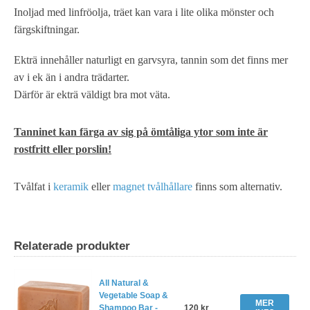
Inoljad med linfröolja, träet kan vara i lite olika mönster och
färgskiftningar.
Ekträ innehåller naturligt en garvsyra, tannin som det finns mer
av i ek än i andra trädarter.
Därför är ekträ väldigt bra mot väta.
Tanninet kan färga av sig på ömtåliga ytor som inte är
rostfritt eller porslin!
Tvålfat i
keramik
eller
magnet tvålhållare
finns som alternativ.
Relaterade produkter
All Natural &
Vegetable Soap &
MER
Shampoo Bar -
120 kr