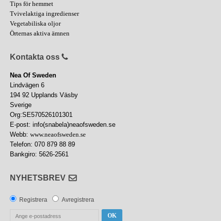
Tips för hemmet
Tvivelaktiga ingredienser
Vegetabiliska oljor
Örternas aktiva ämnen
Kontakta oss
Nea Of Sweden
Lindvägen 6
194 92 Upplands Väsby
Sverige
Org:SE570526101301
E-post: info(snabela)neaofsweden.se
Webb:
www.neaofsweden.se
Telefon: 070 879 88 89
Bankgiro: 5626-2561
NYHETSBREV
Registrera
Avregistrera
OK