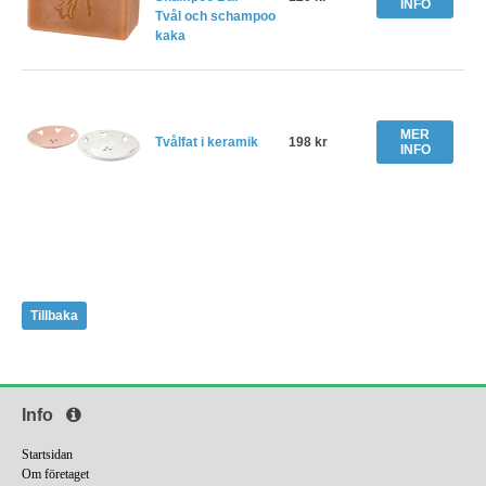
INFO
Tvål och schampoo
kaka
MER
Tvålfat i keramik
198 kr
INFO
Tillbaka
Info
Startsidan
Om företaget