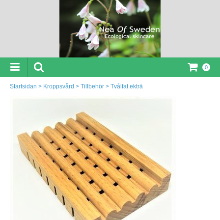
0
Startsidan
>
Kroppsvård
>
Tillbehör
>
Tvålfat ekträ