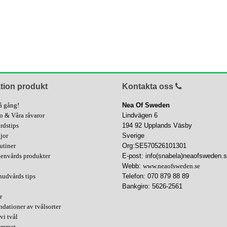
tion produkt
Kontakta oss
å gång!
Nea Of Sweden
fo & Våra råvaror
Lindvägen 6
rdstips
194 92 Upplands Väsby
ljor
Sverige
utiner
Org:SE570526101301
genvårds produkter
E-post: info(snabela)neaofsweden.
Webb:
www.neaofsweden.se
hudvårds tips
Telefon: 070 879 88 89
Bankgiro: 5626-2561
r
ationer av tvålsorter
vi tvål
hemmet