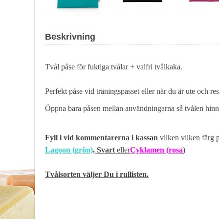
Beskrivning
Tvål påse för fuktiga tvålar + valfri tvålkaka.
Perfekt påse vid träningspasset eller när du är ute och res
Öppna bara påsen mellan användningarna så tvålen hinn
Fyll i vid kommentarerna i kassan
vilken
vilken färg 
Lagoon (grön)
, Svart
eller
Cyklamen (rosa
)
Tvålsorten väljer Du i rullisten.