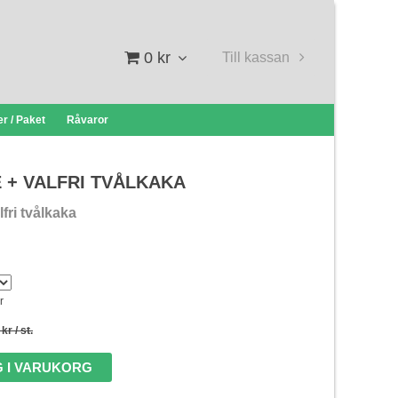
0 kr
Till kassan
r / Paket
Råvaror
 + VALFRI TVÅLKAKA
fri tvålkaka
r
 kr
/ st.
 I VARUKORG