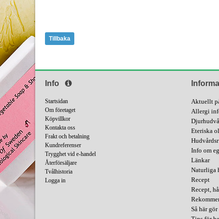
Tillbaka
Info
Informa
Startsidan
Aktuellt p
Om företaget
Allergi in
Köpvillkor
Djurhudvå
Kontakta oss
Eteriska o
Frakt och betalning
Hudvårdsr
Kundreferenser
Info om e
Trygghet vid e-handel
Länkar
Återförsäljare
Naturliga 
Tvålhistoria
Recept
Logga in
Recept, hå
Rekommend
Så här gör 
Tips för 