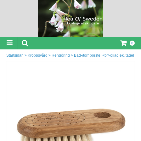
0
Startsidan
>
Kroppsvård
>
Rengöring
>
Bad-/torr borste, <br>oljad ek, tagel