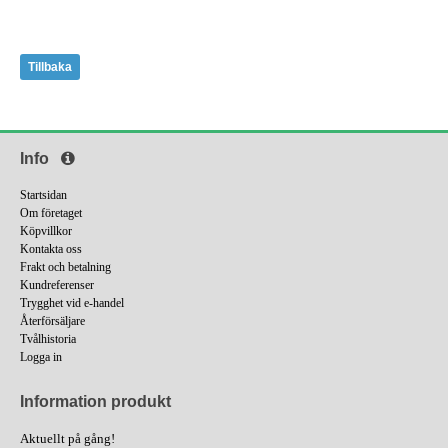
Tillbaka
Info
Startsidan
Om företaget
Köpvillkor
Kontakta oss
Frakt och betalning
Kundreferenser
Trygghet vid e-handel
Återförsäljare
Tvålhistoria
Logga in
Information produkt
Aktuellt på gång!