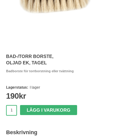
BAD-/TORR BORSTE,
OLJAD EK, TAGEL
Badborste för torrborstning eller tvättning
Lagerstatus:
I lager
190
kr
LÄGG I VARUKORG
Beskrivning