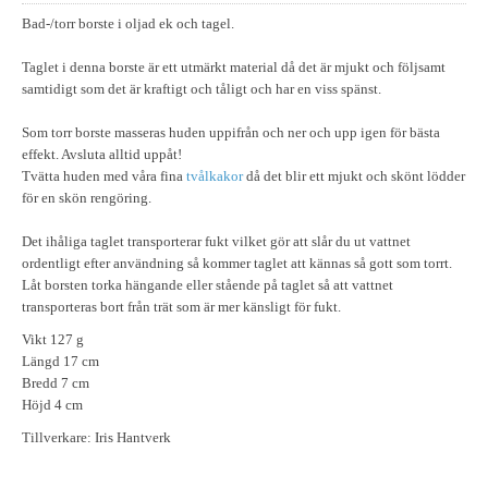
Bad-/torr borste i oljad ek och tagel.
Taglet i denna borste är ett utmärkt material då det är mjukt och följsamt
samtidigt som det är kraftigt och tåligt och har en viss spänst.
Som torr borste masseras huden uppifrån och ner och upp igen för bästa
effekt. Avsluta alltid uppåt!
Tvätta huden med våra fina
tvålkakor
då det blir ett mjukt och skönt lödder
för en skön rengöring.
Det ihåliga taglet transporterar fukt vilket gör att slår du ut vattnet
ordentligt efter användning så kommer taglet att kännas så gott som torrt.
Låt borsten torka hängande eller stående på taglet så att vattnet
transporteras bort från trät som är mer känsligt för fukt.
Vikt 127 g
Längd 17 cm
Bredd 7 cm
Höjd 4 cm
Tillverkare: Iris Hantverk