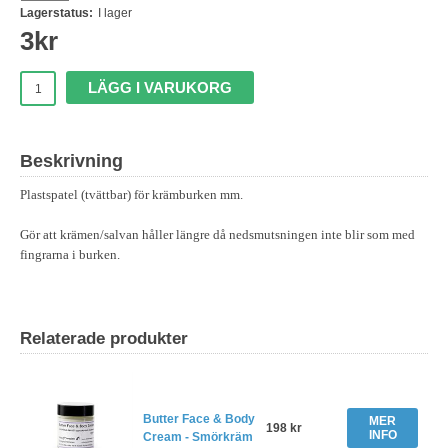
Lagerstatus:
I lager
3
kr
LÄGG I VARUKORG
Beskrivning
Plastspatel (tvättbar) för krämburken mm.
Gör att krämen/salvan håller längre då nedsmutsningen inte blir som med
fingrarna i burken.
Relaterade produkter
Butter Face & Body
MER
198 kr
INFO
Cream - Smörkräm