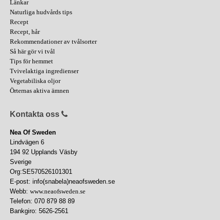
Länkar
Naturliga hudvårds tips
Recept
Recept, hår
Rekommendationer av tvålsorter
Så här gör vi tvål
Tips för hemmet
Tvivelaktiga ingredienser
Vegetabiliska oljor
Örternas aktiva ämnen
Kontakta oss
Nea Of Sweden
Lindvägen 6
194 92 Upplands Väsby
Sverige
Org:SE570526101301
E-post: info(snabela)neaofsweden.se
Webb:
www.neaofsweden.se
Telefon: 070 879 88 89
Bankgiro: 5626-2561