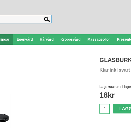
ningar
Egenvård
Hårvård
Kroppsvård
Massageoljor
Presente
GLASBURK
Klar inkl svart
Lagerstatus:
I lage
18
kr
LÄGG