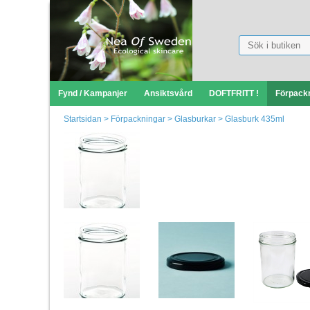
Fynd / Kampanjer
Ansiktsvård
DOFTFRITT !
Förpack
Startsidan
>
Förpackningar
>
Glasburkar
>
Glasburk 435ml