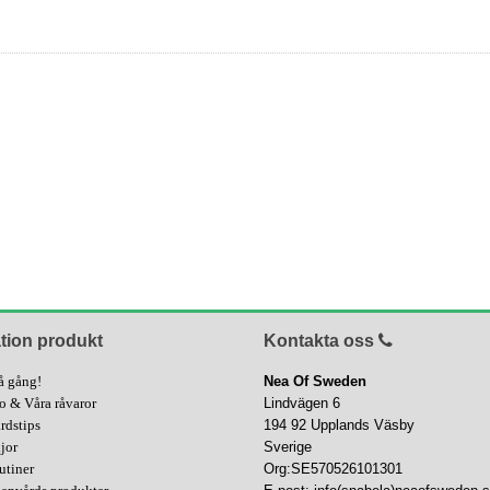
tion produkt
Kontakta oss
å gång!
Nea Of Sweden
fo & Våra råvaror
Lindvägen 6
rdstips
194 92 Upplands Väsby
ljor
Sverige
utiner
Org:SE570526101301