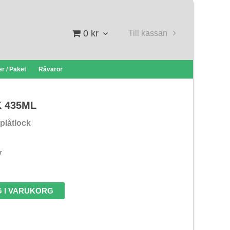
0 kr
Till kassan
r / Paket
Råvaror
 435ML
 plåtlock
r
 I VARUKORG