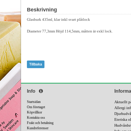
Beskrivning
Glasburk 435ml, klar inkl svart plåtlock
Diameter 77,3mm Höjd 114,5mm, måtten är exkl lock.
Tillbaka
Info
Informa
Startsidan
Aktuellt p
Om företaget
Allergi in
Köpvillkor
Djurhudvå
Kontakta oss
Eteriska o
Frakt och betalning
Hudvårdsr
Kundreferenser