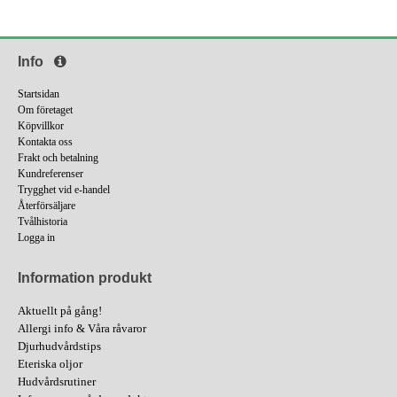
Info
Startsidan
Om företaget
Köpvillkor
Kontakta oss
Frakt och betalning
Kundreferenser
Trygghet vid e-handel
Återförsäljare
Tvålhistoria
Logga in
Information produkt
Aktuellt på gång!
Allergi info & Våra råvaror
Djurhudvårdstips
Eteriska oljor
Hudvårdsrutiner