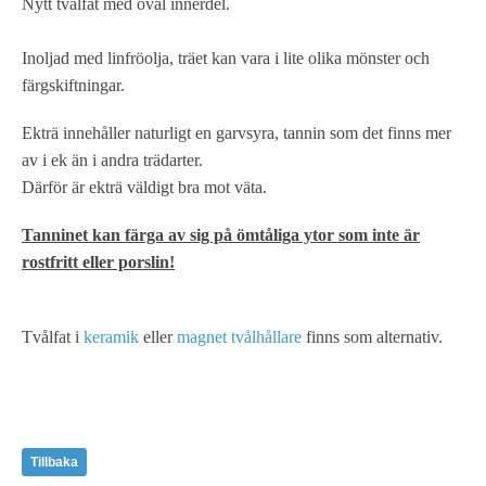
Nytt tvålfat med oval innerdel.
Inoljad med linfröolja, träet kan vara i lite olika mönster och
färgskiftningar.
Ekträ innehåller naturligt en garvsyra, tannin som det finns mer
av i ek än i andra trädarter.
Därför är ekträ väldigt bra mot väta.
Tanninet kan färga av sig på ömtåliga ytor som inte är
rostfritt eller porslin!
Tvålfat i
keramik
eller
magnet tvålhållare
finns som alternativ.
Tillbaka