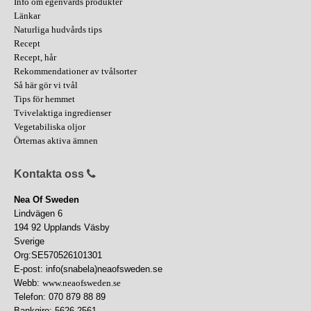
Info om egenvårds produkter
Länkar
Naturliga hudvårds tips
Recept
Recept, hår
Rekommendationer av tvålsorter
Så här gör vi tvål
Tips för hemmet
Tvivelaktiga ingredienser
Vegetabiliska oljor
Örternas aktiva ämnen
Kontakta oss
Nea Of Sweden
Lindvägen 6
194 92 Upplands Väsby
Sverige
Org:SE570526101301
E-post: info(snabela)neaofsweden.se
Webb:
www.neaofsweden.se
Telefon: 070 879 88 89
Bankgiro: 5626-2561