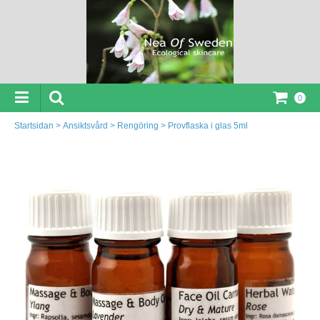
0
Startsidan
>
Ansiktsvård
>
Rengöring
>
Provflaska i glas 5ml