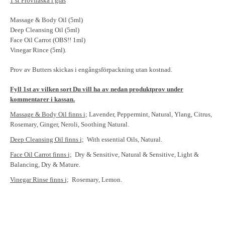
1 st Provflaska i glas
Massage & Body Oil (5ml)
Deep Cleansing Oil (5ml)
Face Oil Carrot (OBS!! 1ml)
Vinegar Rince (5ml).
Prov av Butters skickas i engångsförpackning utan kostnad.
Fyll 1st av vilken sort Du vill ha av nedan produktprov under
kommentarer i kassan.
Massage & Body Oil finns i;
Lavender, Peppermint, Natural, Ylang, Citrus,
Rosemary, Ginger, Neroli, Soothing Natural.
Deep Cleansing Oil finns i;
With essential Oils, Natural.
Face Oil Carrot finns i;
Dry & Sensitive, Natural & Sensitive, Light &
Balancing, Dry & Mature.
Vinegar Rinse finns i;
Rosemary, Lemon.