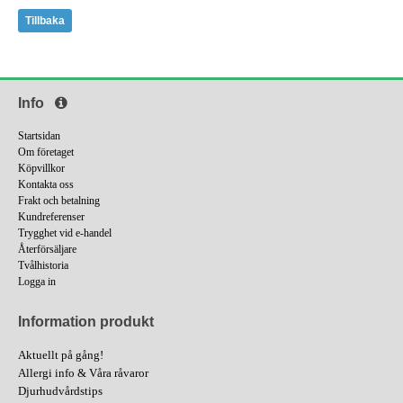
Tillbaka
Info
Startsidan
Om företaget
Köpvillkor
Kontakta oss
Frakt och betalning
Kundreferenser
Trygghet vid e-handel
Återförsäljare
Tvålhistoria
Logga in
Information produkt
Aktuellt på gång!
Allergi info & Våra råvaror
Djurhudvårdstips