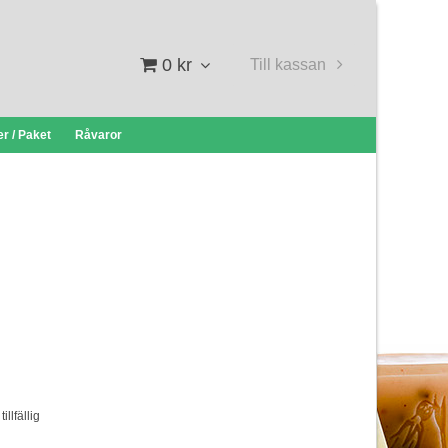
0 kr
Till kassan
r / Paket
Råvaror
llfällig