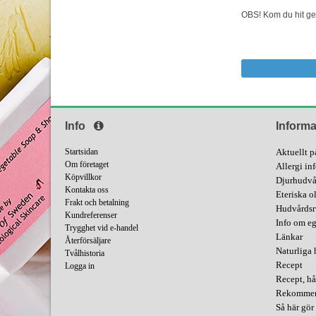
OBS! Kom du hit gen
Info
Informa
Startsidan
Aktuellt p
Om företaget
Allergi in
Köpvillkor
Djurhudvå
Kontakta oss
Eteriska o
Frakt och betalning
Hudvårdsr
Kundreferenser
Info om e
Trygghet vid e-handel
Länkar
Återförsäljare
Naturliga 
Tvålhistoria
Recept
Logga in
Recept, hå
Rekommend
Så här gör 