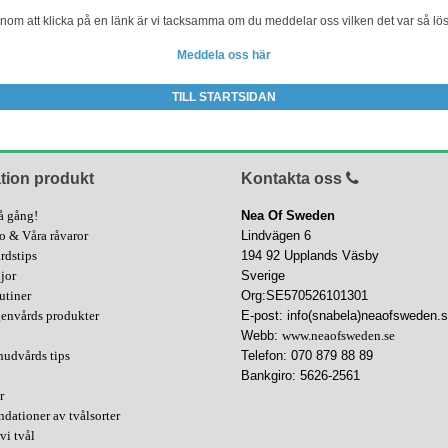
om att klicka på en länk är vi tacksamma om du meddelar oss vilken det var så lös
Meddela oss här
TILL STARTSIDAN
tion produkt
Kontakta oss
å gång!
Nea Of Sweden
fo & Våra råvaror
Lindvägen 6
rdstips
194 92 Upplands Väsby
ljor
Sverige
utiner
Org:SE570526101301
genvårds produkter
E-post: info(snabela)neaofsweden.
Webb:
www.neaofsweden.se
hudvårds tips
Telefon: 070 879 88 89
Bankgiro: 5626-2561
r
ationer av tvålsorter
vi tvål