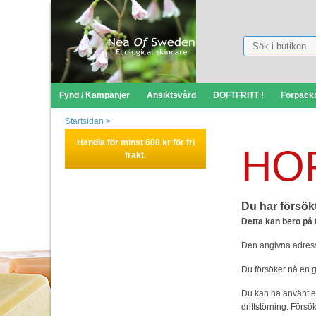
Fynd / Kampanjer
Ansiktsvård
DOFTFRITT !
Förpack
Startsidan
>
Handla för minst 600 kr för fri
HO
frakt.
Du har försökt
Detta kan bero på 
Den angivna adresse
Du försöker nå en g
Du kan ha använt ett
driftstörning. Försök