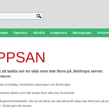
ningar
Egenvård
Hårvård
Kroppsvård
Massageoljor
Presente
PPSAN
 att ladda ner en sida som inte finns på Jetshops server.
följande:
n är felaktig. Kontrollera stavningen och försök igen.
ammal adress som inte längre finns eller kan ha ändrats.
 gammalt bokmärke. Om du vet att du har rätt adress till sidan kan felet bero på en ti
 i så fall igen lite senare.